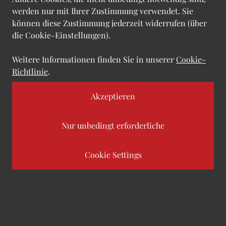
werden nur mit Ihrer Zustimmung verwendet. Sie
können diese Zustimmung jederzeit widerrufen (über
die Cookie-Einstellungen).
Weitere Informationen finden Sie in unserer
Cookie-
Richtlinie
.
Akzeptieren
Nur unbedingt erforderliche
Das Ergebnis
Cookie Settings
Das Ergebnis ist eine hochentwickelte
App, durch die Österreich in einem
Pionierprojekt den Standard an
Funktionalität sowie Sicherheit innerhalb