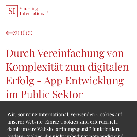
EN
/
DE
ZURÜCK
Durch Vereinfachung von
Komplexität zum digitalen
Erfolg - App Entwicklung
im Public Sektor
Wir, Sourcing International, verwenden Cookies auf
unserer Website. Einige Cookies sind erforderlich,
damit unsere Website ordnungsgemäß funktioniert.
Andere Cookies, die nicht unbedingt notwendig sind,