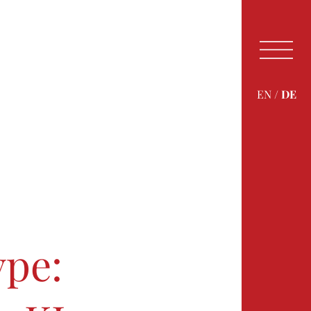
EN
/
DE
01
02
ype: