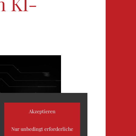
n KI-
03
04
05
06
07
08
09
Akzeptieren
Nur unbedingt erforderliche