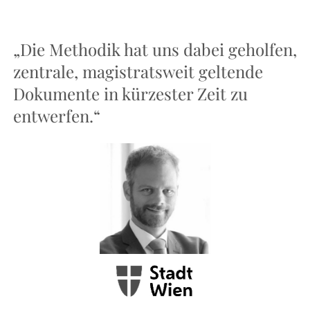
„Die Methodik hat uns dabei geholfen,
„
s
zentrale, magistratsweit geltende
a
es
Dokumente in kürzester Zeit zu
ü
entwerfen.“