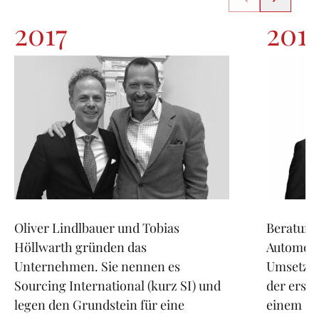
2017
201
Oliver Lindlbauer und Tobias
Beratung
Höllwarth gründen das
Automobi
Unternehmen. Sie nennen es
Umsetzu
Sourcing International (kurz SI) und
der erst
legen den Grundstein für eine
einem G