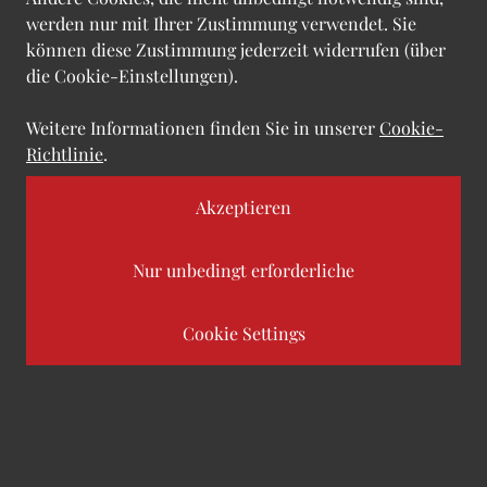
werden nur mit Ihrer Zustimmung verwendet. Sie
Kunden bei der digitalen
können diese Zustimmung jederzeit widerrufen (über
die Cookie-Einstellungen).
Transformation, damit sie den
Wandel erfolgreich meistern
Weitere Informationen finden Sie in unserer
Cookie-
Richtlinie
.
können.
Akzeptieren
Unser Ziel ist es, eingefahrene
Denkmuster zu durchbrechen und
Nur unbedingt erforderliche
schnellere, effektivere Lösungen zu
entwickeln.
Cookie Settings