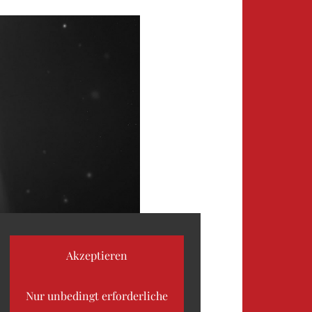
03
04
05
06
07
08
09
Akzeptieren
Nur unbedingt erforderliche