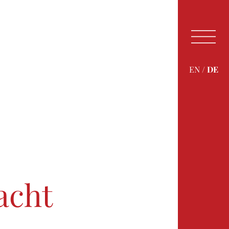
EN
/
DE
01
02
acht