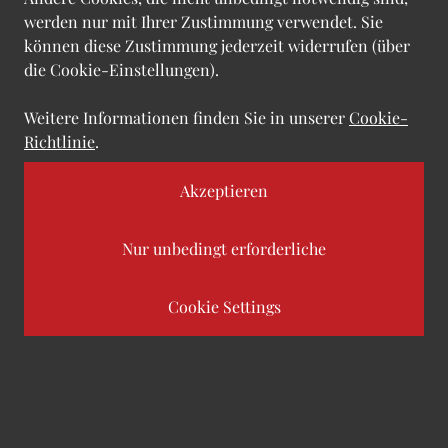
werden nur mit Ihrer Zustimmung verwendet. Sie
können diese Zustimmung jederzeit widerrufen (über
die Cookie-Einstellungen).
Weitere Informationen finden Sie in unserer
Cookie-
Richtlinie
.
Akzeptieren
Nur unbedingt erforderliche
INPLP
Wir teilen unser Wissen, um
Cookie Settings
rechtliche Herausforderungen
in einem innovativen Umfeld
zu meistern.