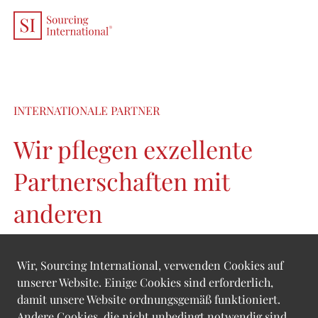
EN
/
DE
INTERNATIONALE PARTNER
Wir pflegen exzellente
Partnerschaften mit
anderen
Beratungsunternehmen
Wir, Sourcing International, verwenden Cookies auf
und Anwaltskanzleien in
unserer Website. Einige Cookies sind erforderlich,
damit unsere Website ordnungsgemäß funktioniert.
über 50 Ländern.
Andere Cookies, die nicht unbedingt notwendig sind,